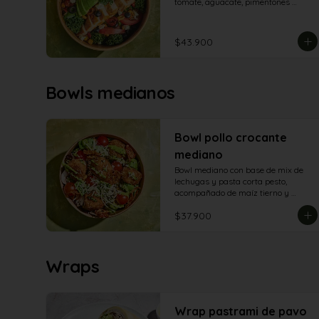
tomate, aguacate, pimentones 
asados, maíz crocante, arándanos, 
queso feta y pechuga de pollo.
$43.900
Bowls medianos
Bowl pollo crocante
mediano
Bowl mediano con base de mix de 
lechugas y pasta corta pesto, 
acompañado de maíz tierno y 
crocante, tomate cherry, champiñón, 
$37.900
queso parmesano, tomate secos, 
aguacate y y aderezo de aguacate
Wraps
Wrap pastrami de pavo