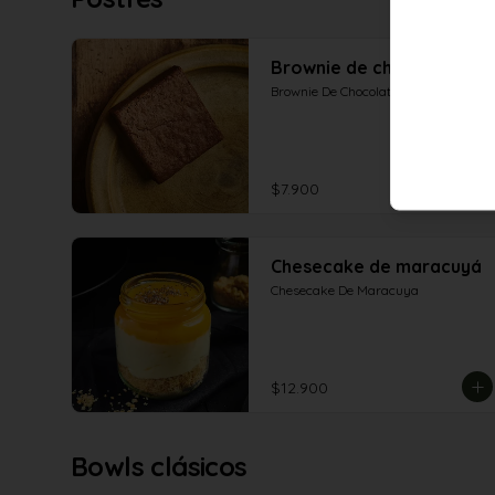
Brownie de chocolate
Brownie De Chocolate
$7.900
Chesecake de maracuyá
Chesecake De Maracuya
$12.900
Bowls clásicos