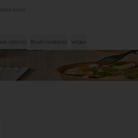
NG
SÍGUENOS
wls clásicos
Bowls medianos
Wraps