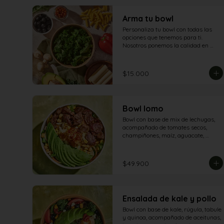
Arma tu bowl
Personaliza tu bowl con todas las 
opciones que tenemos para ti. 
Nosotros ponemos la calidad en 
cada ingrediente. Tú eliges cómo 
disfrutarla.
$15.000
Bowl lomo
Bowl con base de mix de lechugas, 
acompañado de tomates secos, 
champiñones, maíz, aguacate, 
tomate, queso mozzarella, maíz 
tostado y lomo salteado.
$49.900
Ensalada de kale y pollo
Bowl con base de kale, rúgula, tabule 
y quinoa, acompañado de aceitunas, 