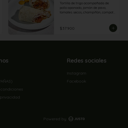
Tortilla de trigo acompañada de 
pollo apanado, jamón de pavo, 
tomates secos, champiñón, compota 
de tomate, queso americano y salsa 
de queso azul.
$37.900
nos
Redes sociales
Instagram
PAÑAS)
Facebook
 condiciones
 privacidad
Powered by