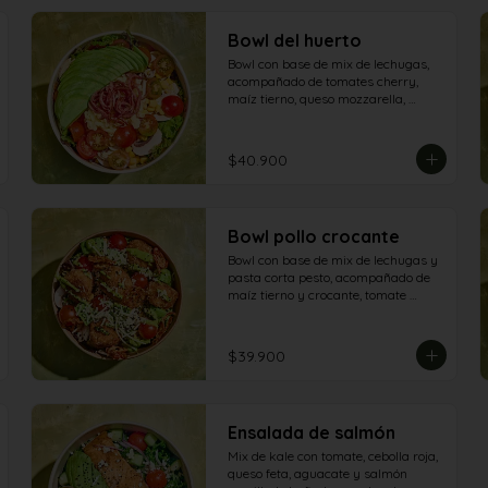
Bowl del huerto
Bowl con base de mix de lechugas, 
acompañado de tomates cherry, 
maíz tierno, queso mozzarella, 
champiñones, aguacate y tocineta.
$40.900
Bowl pollo crocante
Bowl con base de mix de lechugas y 
pasta corta pesto, acompañado de 
maíz tierno y crocante, tomate 
cherry, champiñón, queso 
parmesano, tomate secos, aguacate 
y aderezo de aguacate - pesto
$39.900
Ensalada de salmón
Mix de kale con tomate, cebolla roja, 
queso feta, aguacate y salmón 