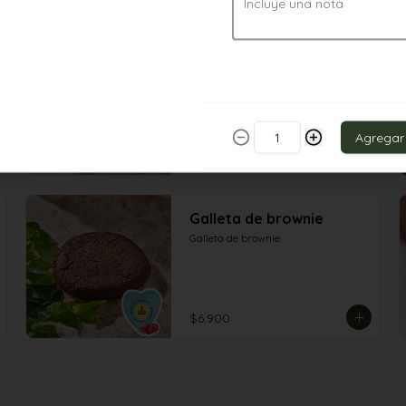
Chesecake de Oreo
Chesecake De Oreo
Agregar
$13.900
Galleta de brownie
Galleta de brownie
$6.900