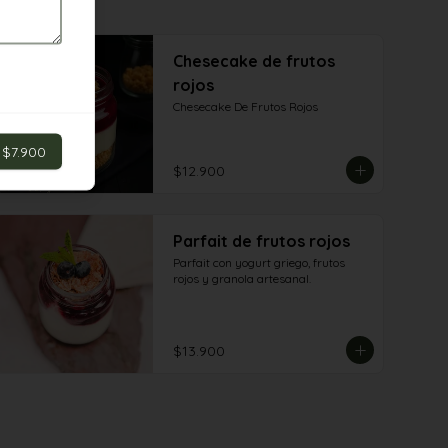
Chesecake de frutos
rojos
Chesecake De Frutos Rojos
$7.900
$12.900
Parfait de frutos rojos
Parfait con yogurt griego, frutos 
rojos y granola artesanal.
$13.900