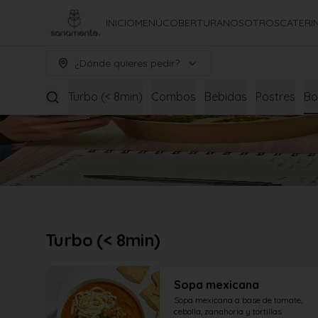
INICIO
MENÚ
COBERTURA
NOSOTROS
CATERI
¿Dónde quieres pedir?
Turbo (< 8min)
Combos
Bebidas
Postres
Bo
Turbo (< 8min)
Sopa mexicana
Sopa mexicana a base de tomate, 
cebolla, zanahoria y tortillas 