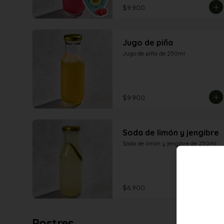
$9.900
Jugo de piña
Jugo de piña de 250ml
$9.900
Soda de limón y jengibre
Soda de limón y jengibre de 250ml
$6.900
Postres