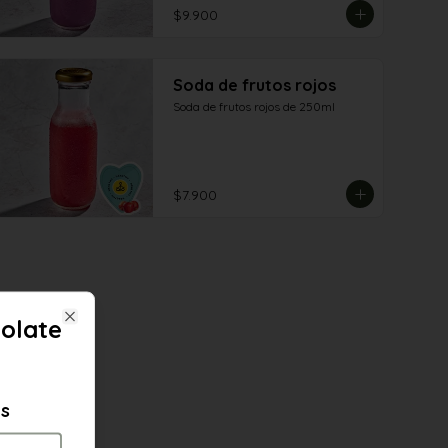
$9.900
Soda de frutos rojos
Soda de frutos rojos de 250ml
$7.900
olate
Close
es