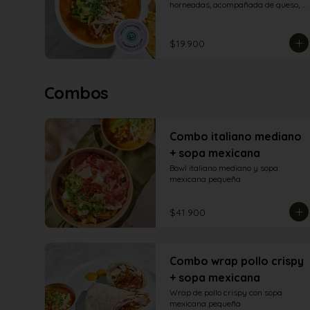
horneadas, acompañada de queso, 
pico de gallo, aguacate, pollo cubos 
parrillados y totopos
$19.900
Combos
Combo italiano mediano
+ sopa mexicana
Bowl italiano mediano y sopa 
mexicana pequeña
$41.900
Combo wrap pollo crispy
+ sopa mexicana
Wrap de pollo crispy con sopa 
mexicana pequeña