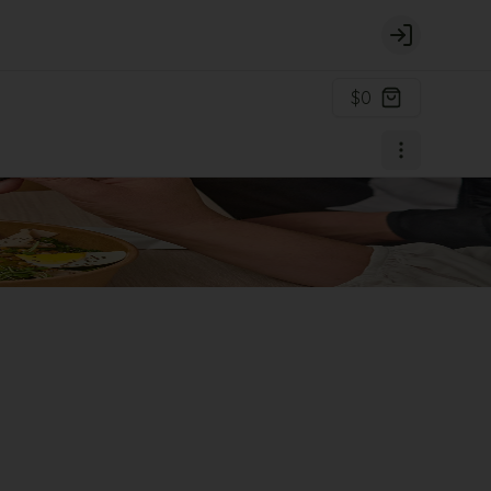
Login
$0