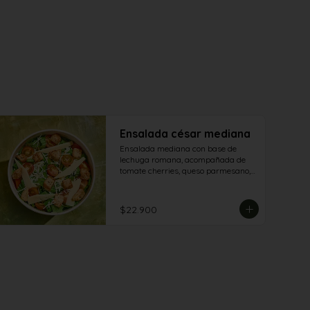
Ensalada césar mediana
Ensalada mediana con base de 
lechuga romana, acompañada de 
tomate cherries, queso parmesano, 
queso granapadano y croutones de 
focaccia.
$22.900