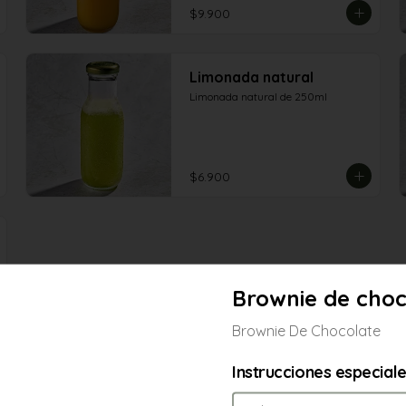
$9.900
Limonada natural
Limonada natural de 250ml
$6.900
Brownie de choc
Brownie De Chocolate
Instrucciones especial