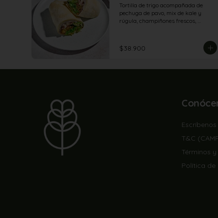
Tortilla de trigo acompañada de 
pechuga de pavo, mix de kale y 
rúgula, champiñones frescos, 
tomates secos, tomate en julianas, 
queso feta, garbanzos crocantes con 
crema de aguacate y yogur griego.
$38.900
Conóce
Escríbenos
T&C (CAM
Términos y
Política de