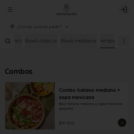
Abrir menu de navegación
Logi
¿Dónde quieres pedir?
o (< 8min)
Bowls clásicos
Bowls medianos
Wraps
Combos
Combo italiano mediano +
sopa mexicana
Bowl italiano mediano y sopa mexicana 
pequeña
$41.900