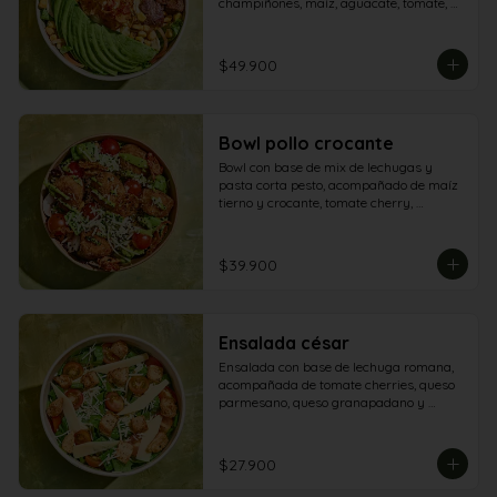
champiñones, maíz, aguacate, tomate, 
queso mozzarella, maíz tostado y lomo 
salteado.
$49.900
Bowl pollo crocante
Bowl con base de mix de lechugas y 
pasta corta pesto, acompañado de maíz 
tierno y crocante, tomate cherry, 
champiñón, queso parmesano, tomate 
secos, aguacate y aderezo de aguacate - 
pesto
$39.900
Ensalada césar
Ensalada con base de lechuga romana, 
acompañada de tomate cherries, queso 
parmesano, queso granapadano y 
croutones de focaccia.
$27.900