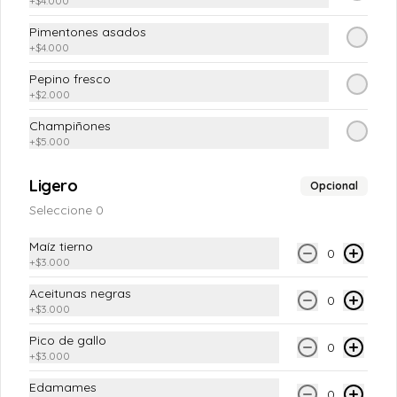
+
$4.000
$37.900
Pimentones asados
+
$4.000
Pepino fresco
+
$2.000
Champiñones
+
$5.000
Ligero
Opcional
Seleccione 0
Conócenos
Maíz tierno
0
+
$3.000
Escríbenos
Aceitunas negras
0
T&C (CAMPAÑAS)
+
$3.000
Términos y condiciones
Pico de gallo
0
+
$3.000
Política de privacidad
Edamames
Redes sociales
0