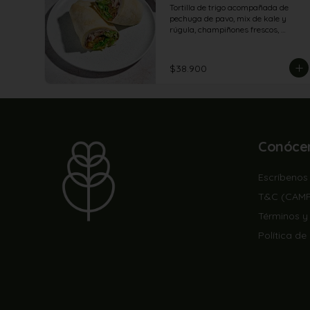
Tortilla de trigo acompañada de 
pechuga de pavo, mix de kale y 
rúgula, champiñones frescos, 
tomates secos, tomate en julianas, 
queso feta, garbanzos crocantes con 
crema de aguacate y yogur griego.
$38.900
Conóce
Escríbenos
T&C (CAM
Términos y
Política de