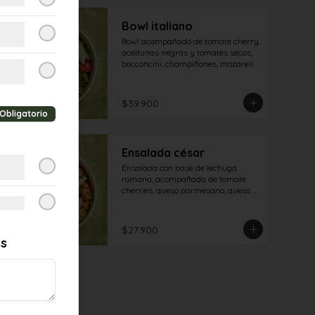
Bowl italiano
Bowl acompañado de tomate cherry, 
aceitunas negras y tomates secos, 
bocconcini, champiñones, mozarella 
, queso grana padano y aderezo 
pesto
$39.900
Obligatorio
Ensalada césar
Ensalada con base de lechuga 
romana, acompañada de tomate 
cherries, queso parmesano, queso 
granapadano y croutones de 
focaccia.
$27.900
es