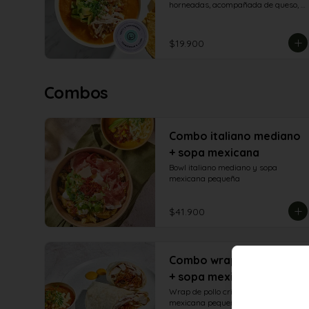
horneadas, acompañada de queso, 
pico de gallo, aguacate, pollo cubos 
parrillados y totopos
$19.900
Combos
Combo italiano mediano
+ sopa mexicana
Bowl italiano mediano y sopa 
mexicana pequeña
$41.900
Combo wrap pollo crispy
+ sopa mexicana
Wrap de pollo crispy con sopa 
mexicana pequeña