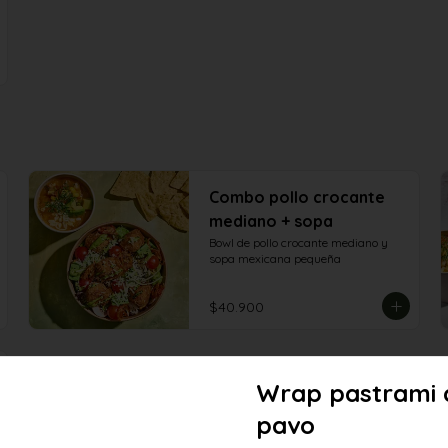
Combo pollo crocante
mediano + sopa
Bowl de pollo crocante mediano y 
sopa mexicana pequeña
$40.900
Wrap pastrami 
pavo