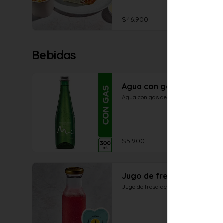
$46.900
Bebidas
Agua con gas
Agua con gas de 300 ml
$5.900
Jugo de fresa
Jugo de fresa de 250ml