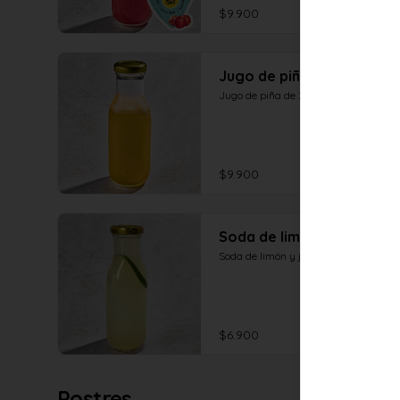
$9.900
Jugo de piña
Jugo de piña de 250ml
$9.900
Soda de limón y jengibre
Soda de limón y jengibre de 250ml
$6.900
Postres