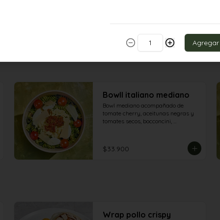
parrillado bañado en salsa de 
maracuyá.
$53.900
Agregar
BowlI italiano mediano
Bowl mediano acompañado de 
tomate cherry, aceitunas negras y 
tomates secos, bocconcini, 
champiñones, mozarella, queso 
grana padano y aderezo pesto
$33.900
Wrap pollo crispy