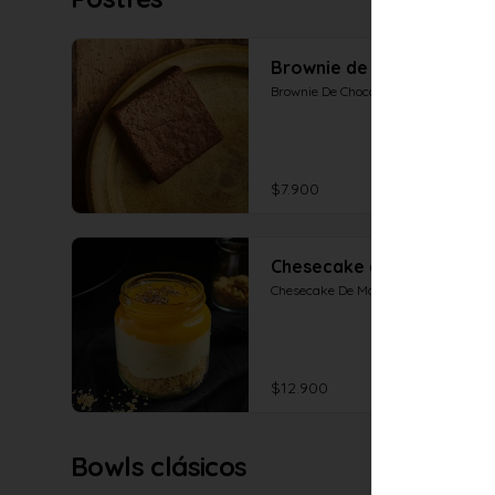
Brownie de chocolate
Brownie De Chocolate
$7.900
Chesecake de maracuyá
Chesecake De Maracuya
$12.900
Bowls clásicos