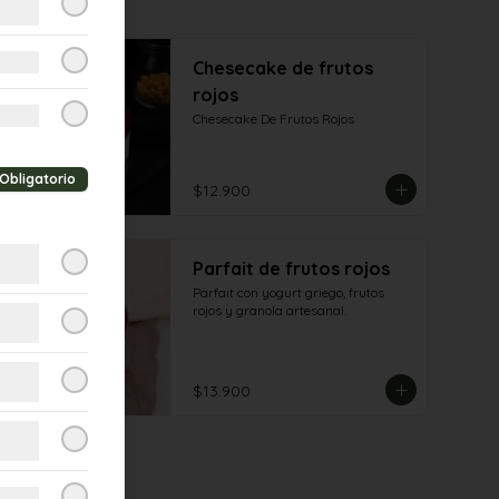
Chesecake de frutos
rojos
Chesecake De Frutos Rojos
Obligatorio
$12.900
Parfait de frutos rojos
Parfait con yogurt griego, frutos 
rojos y granola artesanal.
$13.900