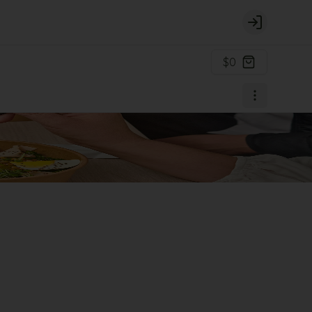
Login
$0