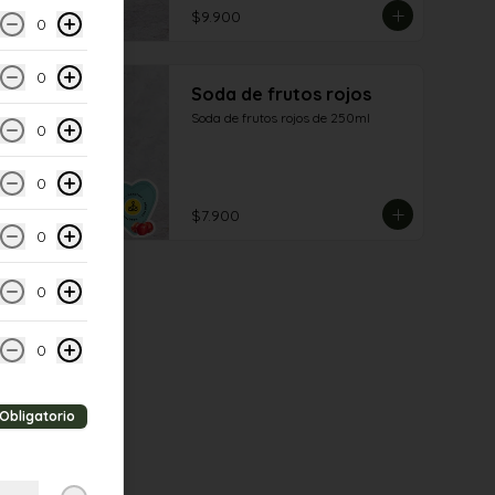
$9.900
0
0
Soda de frutos rojos
Soda de frutos rojos de 250ml
0
0
$7.900
0
0
0
Obligatorio