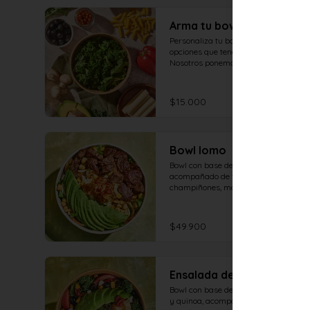
Arma tu bowl
Personaliza tu bowl con todas las 
opciones que tenemos para ti. 
Nosotros ponemos la calidad en 
cada ingrediente. Tú eliges cómo 
disfrutarla.
$15.000
Bowl lomo
Bowl con base de mix de lechugas, 
acompañado de tomates secos, 
champiñones, maíz, aguacate, 
tomate, queso mozzarella, maíz 
tostado y lomo salteado.
$49.900
Ensalada de kale y pollo
Bowl con base de kale, rúgula, tabule 
y quinoa, acompañado de aceitunas, 