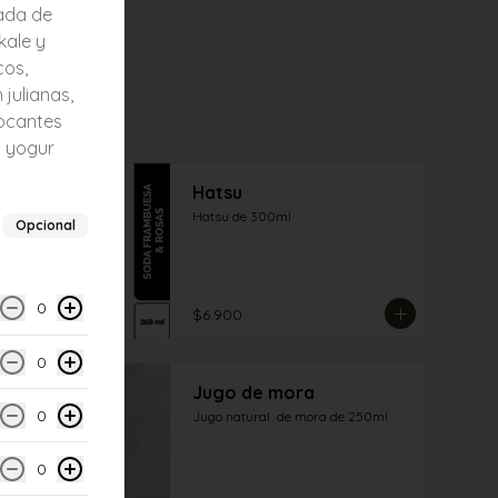
ñada de
kale y
cos,
julianas,
ocantes
 yogur
Hatsu
Hatsu de 300ml
Opcional
0
$6.900
0
Jugo de mora
0
Jugo natural  de mora de 250ml
0