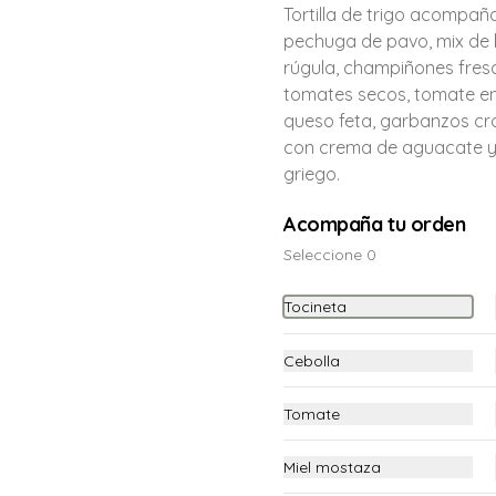
Tortilla de trigo acompa
pechuga de pavo, mix de 
rúgula, champiñones fres
tomates secos, tomate en 
queso feta, garbanzos cr
con crema de aguacate y
griego.
Agua mineral
Agua mineral de 300 ml
Acompaña tu orden
Seleccione 0
Tocineta
$6.900
Cebolla
Jugo de mango
Tomate
Jugo de mango de 250ml
Miel mostaza