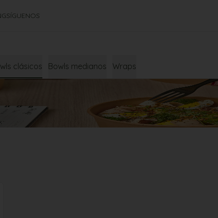
NG
SÍGUENOS
wls clásicos
Bowls medianos
Wraps