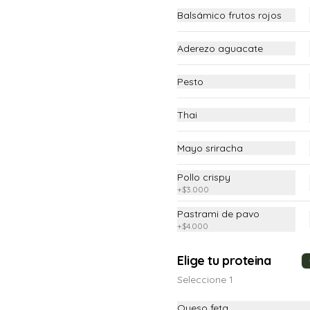
$9.900
Balsámico frutos rojos
Aderezo aguacate
Limonada natural
Limonada natural de 250ml
Pesto
Thai
$6.900
Mayo sriracha
Pollo crispy
+
$3.000
Pastrami de pavo
+
$4.000
Elige tu proteina
Seleccione 1
Queso feta