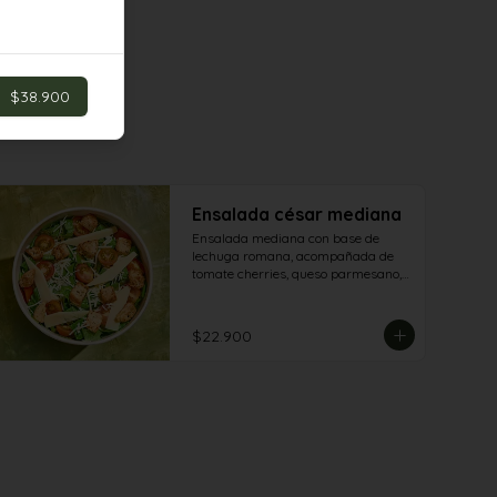
$38.900
Ensalada césar mediana
Ensalada mediana con base de 
lechuga romana, acompañada de 
tomate cherries, queso parmesano, 
queso granapadano y croutones de 
focaccia.
$22.900