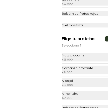
+
$5.000
Balsámico frutos rojos
Chesecake de Oreo
Chesecake De Oreo
Miel mostaza
Elige tu proteina
$13.900
Seleccione 1
Maíz crocante
Galleta de brownie
+
$3.000
Galleta de brownie
Garbanzo crocante
+
$4.000
Ajonjoli
$6.900
+
$2.000
Almentdra
+
$4.000
Balsámico frutos rojos