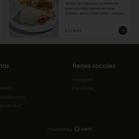
Tortilla de trigo acompañada de 
pollo apanado, jamón de pavo, 
tomates secos, champiñón, compota 
de tomate, queso americano y salsa 
de queso azul.
$37.900
nos
Redes sociales
Instagram
PAÑAS)
Facebook
 condiciones
 privacidad
Powered by