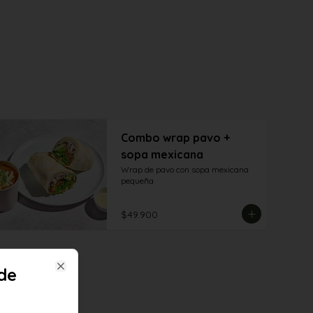
Combo wrap pavo +
sopa mexicana
Wrap de pavo con sopa mexicana 
pequeña
$49.900
de
Close