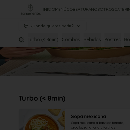
INICIO
MENÚ
COBERTURA
NOSOTROS
CATERI
¿Dónde quieres pedir?
Turbo (< 8min)
Combos
Bebidas
Postres
Bo
Turbo (< 8min)
Sopa mexicana
Sopa mexicana a base de tomate, 
cebolla, zanahoria y tortillas 