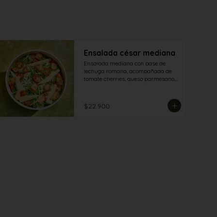
Ensalada césar mediana
Ensalada mediana con base de 
lechuga romana, acompañada de 
tomate cherries, queso parmesano, 
queso granapadano y croutones de 
focaccia.
$22.900