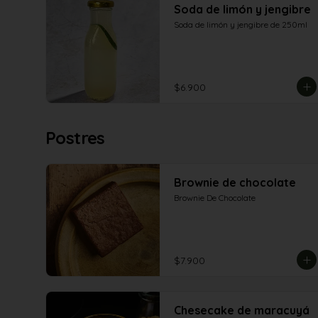
Soda de limón y jengibre
Soda de limón y jengibre de 250ml
$6.900
Postres
Brownie de chocolate
Brownie De Chocolate
$7.900
Chesecake de maracuyá