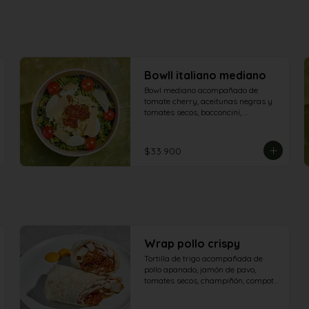
BowlI italiano mediano
Bowl mediano acompañado de 
tomate cherry, aceitunas negras y 
tomates secos, bocconcini, 
champiñones, mozarella, queso 
grana padano y aderezo pesto
$33.900
Wrap pollo crispy
Tortilla de trigo acompañada de 
pollo apanado, jamón de pavo, 
tomates secos, champiñón, compota 
de tomate, queso americano y salsa 
de queso azul.