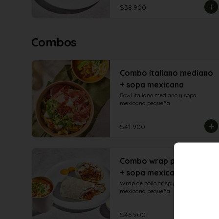
crema de aguacate y yogur griego.
$38.900
Combos
Combo italiano mediano
+ sopa mexicana
Bowl italiano mediano y sopa 
mexicana pequeña
$41.900
Combo wrap pollo crispy
+ sopa mexicana
Wrap de pollo crispy con sopa 
mexicana pequeña
$46.900