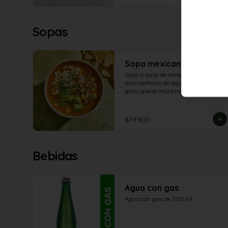
Sopas
Sopa mexicana
Sopa a base de tomates asados, 
acompañada de aguacate, pico de 
gallo, queso mozzarella y tortillas de 
maíz.
$19.900
Bebidas
Agua con gas
Agua con gas de 300 ml