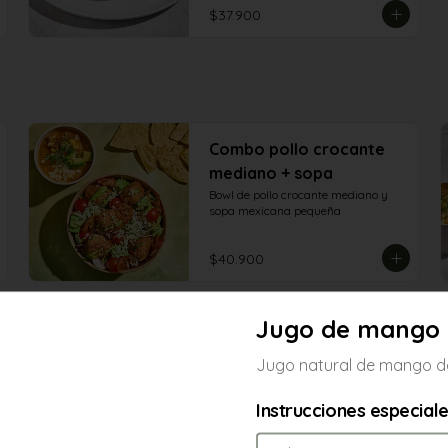
$37.900
Combo pollo crocante
mediano + sopa
Bowl de pollo crocante mediano y 
sopa mexicana pequeña
$40.900
Jugo de mango
Jugo natural de mango d
Instrucciones especial