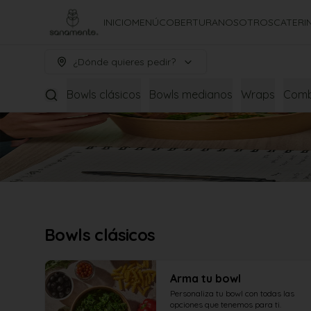
INICIO
MENÚ
COBERTURA
NOSOTROS
CATERI
¿Dónde quieres pedir?
Bowls clásicos
Bowls medianos
Wraps
Com
Bowls clásicos
Arma tu bowl
Personaliza tu bowl con todas las 
opciones que tenemos para ti. 