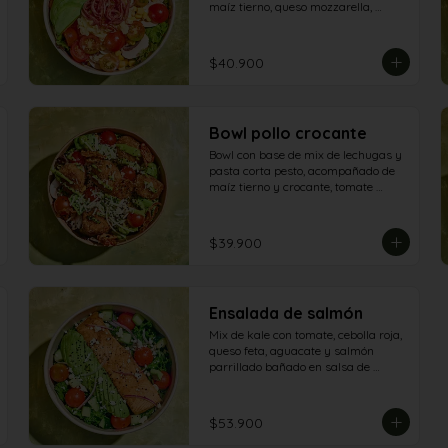
maíz tierno, queso mozzarella, 
champiñones, aguacate y tocineta.
$40.900
Bowl pollo crocante
Bowl con base de mix de lechugas y 
pasta corta pesto, acompañado de 
maíz tierno y crocante, tomate 
cherry, champiñón, queso 
parmesano, tomate secos, aguacate 
y aderezo de aguacate - pesto
$39.900
Ensalada de salmón
Mix de kale con tomate, cebolla roja, 
queso feta, aguacate y salmón 
parrillado bañado en salsa de 
maracuyá.
$53.900