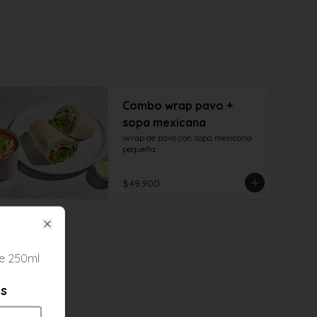
Combo wrap pavo +
sopa mexicana
Wrap de pavo con sopa mexicana 
pequeña
$49.900
Close
e 250ml
es