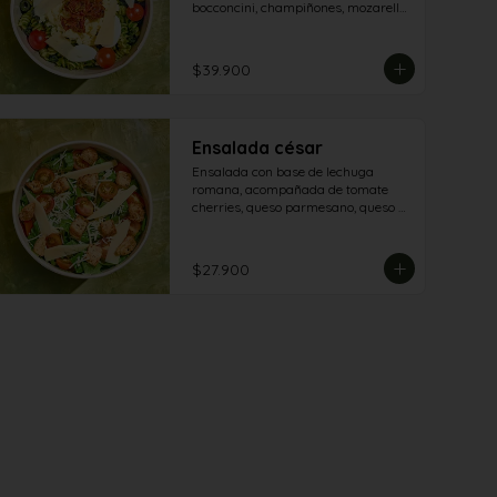
bocconcini, champiñones, mozarella 
, queso grana padano y aderezo 
pesto
$39.900
Ensalada césar
Ensalada con base de lechuga 
romana, acompañada de tomate 
cherries, queso parmesano, queso 
granapadano y croutones de 
focaccia.
$27.900