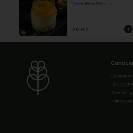
Chesecake De Maracuya
$12.900
Conóce
Escríbenos
T&C (CAM
Términos y
Política de