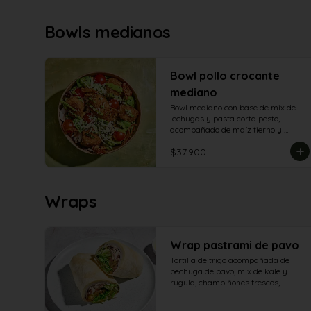
Bowls medianos
Bowl pollo crocante
mediano
Bowl mediano con base de mix de 
lechugas y pasta corta pesto, 
acompañado de maíz tierno y 
crocante, tomate cherry, champiñón, 
$37.900
queso parmesano, tomate secos, 
aguacate y y aderezo de aguacate
Wraps
Wrap pastrami de pavo
Tortilla de trigo acompañada de 
pechuga de pavo, mix de kale y 
rúgula, champiñones frescos, 
tomates secos, tomate en julianas, 
queso feta, garbanzos crocantes con 