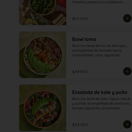
Nosotros ponemos la calidad en 
cada ingrediente. Tú eliges cómo 
disfrutarla.
$15.000
Bowl lomo
Bowl con base de mix de lechugas, 
acompañado de tomates secos, 
champiñones, maíz, aguacate, 
tomate, queso mozzarella, maíz 
tostado y lomo salteado.
$49.900
Ensalada de kale y pollo
Bowl con base de kale, rúgula, tabule 
y quinoa, acompañado de aceitunas, 
tomate, aguacate, pimentones 
asados, maíz crocante, arándanos, 
queso feta y pechuga de pollo.
$43.900