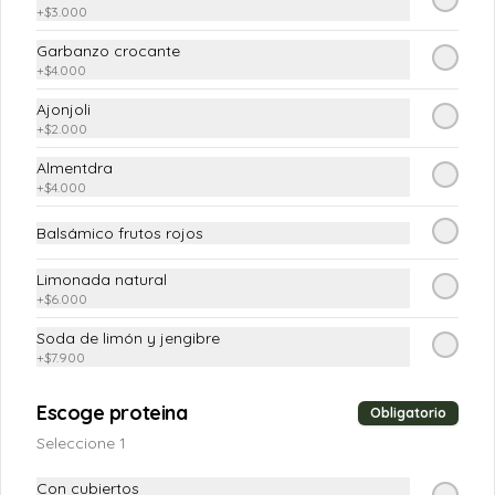
+
$3.000
$37.900
Garbanzo crocante
+
$4.000
Ajonjoli
+
$2.000
Almentdra
+
$4.000
Balsámico frutos rojos
Limonada natural
Conócenos
+
$6.000
Soda de limón y jengibre
Escríbenos
+
$7.900
T&C (CAMPAÑAS)
Escoge proteina
Obligatorio
Términos y condiciones
Seleccione 1
Política de privacidad
Con cubiertos
Redes sociales