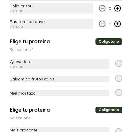
Pollo crispy
0
+
$3.000
$22.900
Pastrami de pavo
0
+
$4.000
Wraps
Elige tu proteina
Obligatorio
Seleccione 1
Wrap pastrami de pavo
Tortilla de trigo acompañada de pechuga 
Queso feta
de pavo, mix de kale y rúgula, 
+
$5.000
champiñones frescos, tomates secos, 
tomate en julianas, queso feta, 
garbanzos crocantes con crema de 
Balsámico frutos rojos
aguacate y yogur griego.
$38.900
Miel mostaza
Wrap pollo crispy
Elige tu proteina
Obligatorio
Tortilla de trigo acompañada de pollo 
apanado, jamón de pavo, tomates secos, 
Seleccione 1
champiñón, compota de tomate, queso 
americano y salsa de queso azul.
Maíz crocante