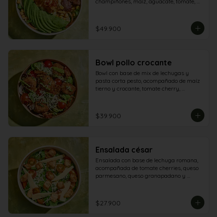
champiñones, maíz, aguacate, tomate, 
queso mozzarella, maíz tostado y lomo 
salteado.
$49.900
Bowl pollo crocante
Bowl con base de mix de lechugas y 
pasta corta pesto, acompañado de maíz 
tierno y crocante, tomate cherry, 
champiñón, queso parmesano, tomate 
secos, aguacate y aderezo de aguacate - 
pesto
$39.900
Ensalada césar
Ensalada con base de lechuga romana, 
acompañada de tomate cherries, queso 
parmesano, queso granapadano y 
croutones de focaccia.
$27.900