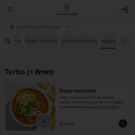
Abrir menu de navegación
Logi
¿Dónde quieres pedir?
s
Postres
Bowls clásicos
Bowls medianos
Wraps
Turbo (< 8min)
Sopa mexicana
Sopa mexicana a base de tomate, 
cebolla, zanahoria y tortillas horneadas, 
acompañada de queso, pico de gallo, 
aguacate, pollo cubos parrillados y 
totopos
$19.900