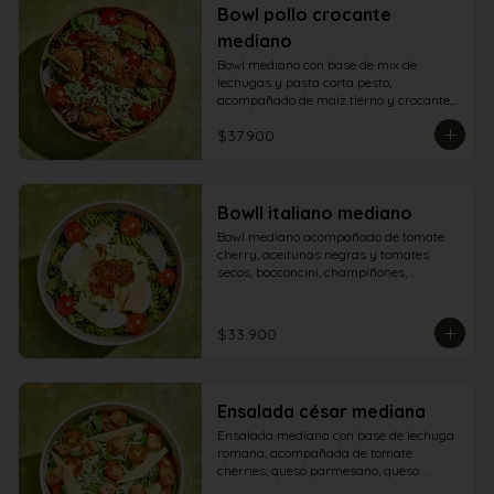
Bowl pollo crocante
mediano
Bowl mediano con base de mix de 
lechugas y pasta corta pesto, 
acompañado de maíz tierno y crocante, 
tomate cherry, champiñón, queso 
$37.900
parmesano, tomate secos, aguacate y y 
aderezo de aguacate
BowlI italiano mediano
Bowl mediano acompañado de tomate 
cherry, aceitunas negras y tomates 
secos, bocconcini, champiñones, 
mozarella, queso grana padano y 
aderezo pesto
$33.900
Ensalada césar mediana
Ensalada mediana con base de lechuga 
romana, acompañada de tomate 
cherries, queso parmesano, queso 
granapadano y croutones de focaccia.