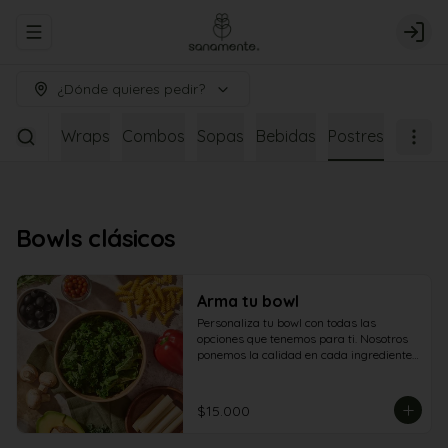
Abrir menu de navegación
Logi
¿Dónde quieres pedir?
dianos
Wraps
Combos
Sopas
Bebidas
Postres
Bowls clásicos
Arma tu bowl
Personaliza tu bowl con todas las 
opciones que tenemos para ti. Nosotros 
ponemos la calidad en cada ingrediente. 
Tú eliges cómo disfrutarla.
$15.000