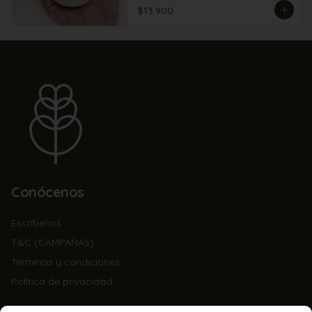
$13.900
Conócenos
Escríbenos
T&C (CAMPAÑAS)
Términos y condiciones
Política de privacidad
Redes sociales