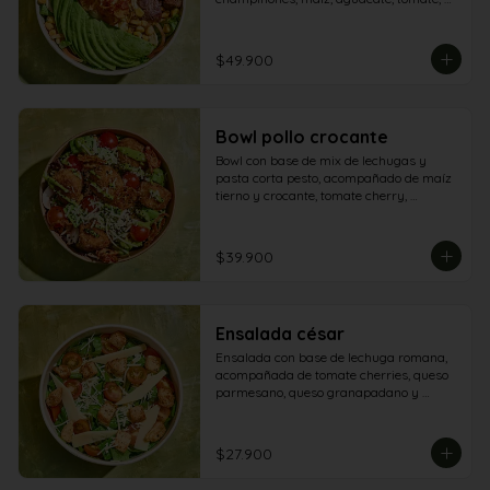
queso mozzarella, maíz tostado y lomo 
salteado.
$49.900
Bowl pollo crocante
Bowl con base de mix de lechugas y 
pasta corta pesto, acompañado de maíz 
tierno y crocante, tomate cherry, 
champiñón, queso parmesano, tomate 
secos, aguacate y aderezo de aguacate - 
pesto
$39.900
Ensalada césar
Ensalada con base de lechuga romana, 
acompañada de tomate cherries, queso 
parmesano, queso granapadano y 
croutones de focaccia.
$27.900