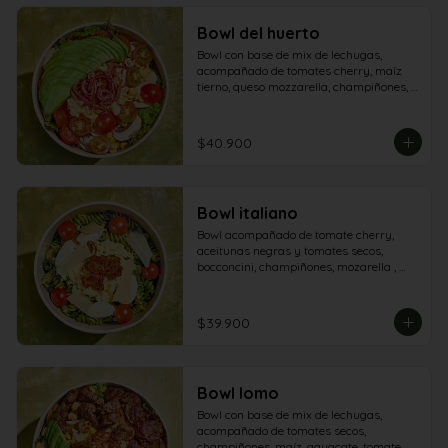
Bowl del huerto
Bowl con base de mix de lechugas, 
acompañado de tomates cherry, maíz 
tierno, queso mozzarella, champiñones, 
aguacate y tocineta.
$40.900
Bowl italiano
Bowl acompañado de tomate cherry, 
aceitunas negras y tomates secos, 
bocconcini, champiñones, mozarella , 
queso grana padano y aderezo pesto
$39.900
Bowl lomo
Bowl con base de mix de lechugas, 
acompañado de tomates secos, 
champiñones, maíz, aguacate, tomate, 