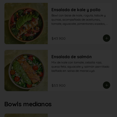
Ensalada de kale y pollo
Bowl con base de kale, rúgula, tabule y 
quinoa, acompañado de aceitunas, 
tomate, aguacate, pimentones asados, 
maíz crocante, arándanos, queso feta y 
pechuga de pollo.
$43.900
Ensalada de salmón
Mix de kale con tomate, cebolla roja, 
queso feta, aguacate y salmón parrillado 
bañado en salsa de maracuyá.
$53.900
Bowls medianos