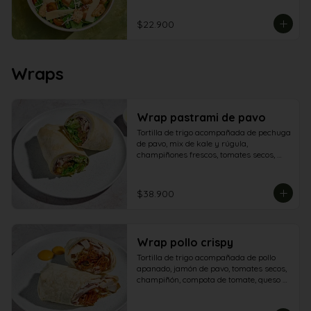
$22.900
Wraps
Wrap pastrami de pavo
Tortilla de trigo acompañada de pechuga 
de pavo, mix de kale y rúgula, 
champiñones frescos, tomates secos, 
tomate en julianas, queso feta, 
garbanzos crocantes con crema de 
aguacate y yogur griego.
$38.900
Wrap pollo crispy
Tortilla de trigo acompañada de pollo 
apanado, jamón de pavo, tomates secos, 
champiñón, compota de tomate, queso 
americano y salsa de queso azul.