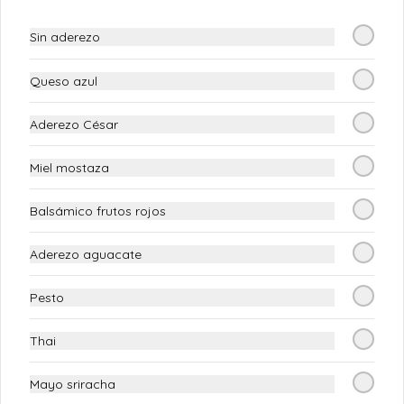
$7.900
Sin aderezo
Chesecake de Oreo
Queso azul
Chesecake De Oreo
Aderezo César
Miel mostaza
$13.900
Balsámico frutos rojos
Chesecake de frutos rojos
Aderezo aguacate
Chesecake De Frutos Rojos
Pesto
$12.900
Thai
Mayo sriracha
Chesecake de maracuyá