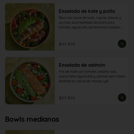
Ensalada de kale y pollo
Bowl con base de kale, rúgula, tabule y 
quinoa, acompañado de aceitunas, 
tomate, aguacate, pimentones asados, 
maíz crocante, arándanos, queso feta y 
pechuga de pollo.
$43.900
Ensalada de salmón
Mix de kale con tomate, cebolla roja, 
queso feta, aguacate y salmón parrillado 
bañado en salsa de maracuyá.
$53.900
Bowls medianos