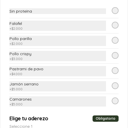
$7.900
Sin proteína
Falafel
+
$2.000
Soda de limón y jengibre
Soda de limón y jengibre de 250ml
Pollo parilla
+
$2.000
Pollo crispy
+
$3.000
$6.900
Pastrami de pavo
+
$4.000
Postres
Jamón serrano
+
$5.000
Camarones
Brownie de chocolate
+
$5.000
Brownie De Chocolate
Elige tu aderezo
Obligatorio
Seleccione 1