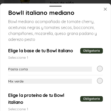
Jugo de piña
Jugo natural  de piña de 250ml
BowlI italiano mediano
Bowl mediano acompañado de tomate cherry,
aceitunas negras y tomates secos, bocconcini,
$9.900
champiñones, mozarella, queso grana padano y
aderezo pesto
Limonada natural
Elige la base de tu Bowl italiano
Obligatorio
Limonada natural de 250ml
Seleccione 1
Pasta corta
$6.900
Mix verde
Soda de frutos rojos
Elige la proteína de tu Bowl
Soda de frutos rojos de 250ml
Obligatorio
italiano
Seleccione 1