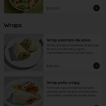
$22.900
Wraps
Wrap pastrami de pavo
Tortilla de trigo acompañada de pechuga 
de pavo, mix de kale y rúgula, 
champiñones frescos, tomates secos, 
tomate en julianas, queso feta, 
garbanzos crocantes con crema de 
aguacate y yogur griego.
$38.900
Wrap pollo crispy
Tortilla de trigo acompañada de pollo 
apanado, jamón de pavo, tomates secos, 
champiñón, compota de tomate, queso 
americano y salsa de queso azul.