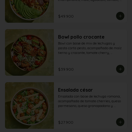
queso mozzarella, maíz tostado y lomo 
salteado.
$49.900
Bowl pollo crocante
Bowl con base de mix de lechugas y 
pasta corta pesto, acompañado de maíz 
tierno y crocante, tomate cherry, 
champiñón, queso parmesano, tomate 
secos, aguacate y aderezo de aguacate - 
pesto
$39.900
Ensalada césar
Ensalada con base de lechuga romana, 
acompañada de tomate cherries, queso 
parmesano, queso granapadano y 
croutones de focaccia.
$27.900