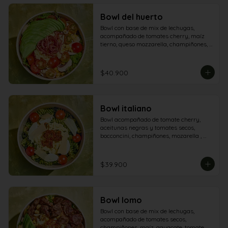
Bowl del huerto
Bowl con base de mix de lechugas, 
acompañado de tomates cherry, maíz 
tierno, queso mozzarella, champiñones, 
aguacate y tocineta.
$40.900
Bowl italiano
Bowl acompañado de tomate cherry, 
aceitunas negras y tomates secos, 
bocconcini, champiñones, mozarella , 
queso grana padano y aderezo pesto
$39.900
Bowl lomo
Bowl con base de mix de lechugas, 
acompañado de tomates secos, 
champiñones, maíz, aguacate, tomate, 