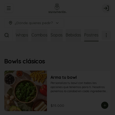
Abrir menu de navegación
Logi
¿Dónde quieres pedir?
dianos
Wraps
Combos
Sopas
Bebidas
Postres
Bowls clásicos
Arma tu bowl
Personaliza tu bowl con todas las 
opciones que tenemos para ti. Nosotros 
ponemos la calidad en cada ingrediente. 
Tú eliges cómo disfrutarla.
$15.000