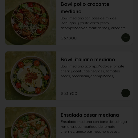
Bowl pollo crocante
mediano
Bowl mediano con base de mix de 
lechugas y pasta corta pesto, 
acompañado de maíz tierno y crocante, 
tomate cherry, champiñón, queso 
$37.900
parmesano, tomate secos, aguacate y y 
aderezo de aguacate
BowlI italiano mediano
Bowl mediano acompañado de tomate 
cherry, aceitunas negras y tomates 
secos, bocconcini, champiñones, 
mozarella, queso grana padano y 
aderezo pesto
$33.900
Ensalada césar mediana
Ensalada mediana con base de lechuga 
romana, acompañada de tomate 
cherries, queso parmesano, queso 
granapadano y croutones de focaccia.