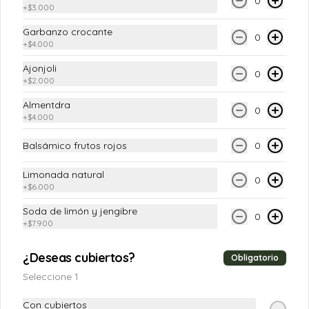
0
+
$3.000
$13.900
Garbanzo crocante
0
+
$4.000
Ajonjoli
0
+
$2.000
Almentdra
0
+
$4.000
Balsámico frutos rojos
0
Limonada natural
0
Conócenos
+
$6.000
Soda de limón y jengibre
0
Escríbenos
+
$7.900
T&C (CAMPAÑAS)
¿Deseas cubiertos?
Obligatorio
Términos y condiciones
Seleccione 1
Política de privacidad
Con cubiertos
Redes sociales