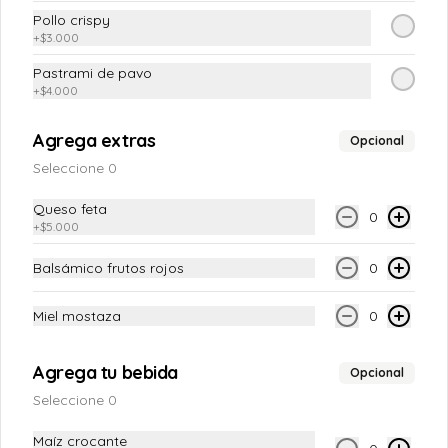
Chesecake De Maracuya
Pollo crispy
+
$3.000
Pastrami de pavo
+
$4.000
$12.900
Agrega extras
Opcional
Seleccione 0
Galleta de brownie
Galleta De Brownie
Queso feta
0
+
$5.000
Balsámico frutos rojos
0
$6.900
Miel mostaza
0
Parfait de frutos rojos
Agrega tu bebida
Opcional
Parfait con yogurt griego, frutos rojos y 
granola artesanal.
Seleccione 0
Maíz crocante